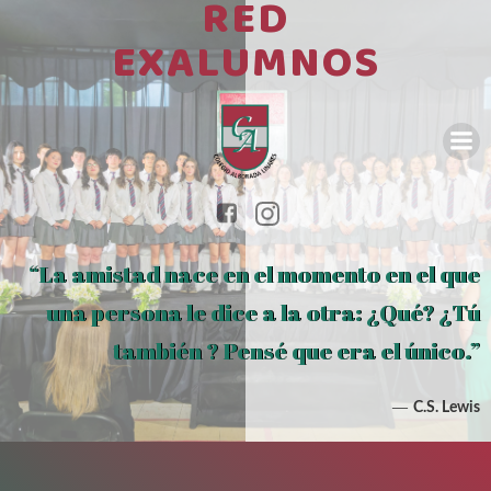
RED
Saltar
al
EXALUMNOS
contenido
“La amistad nace en el momento en el que
una persona le dice a la otra: ¿Qué? ¿Tú
también ? Pensé que era el único.”
―
C.S. Lewis