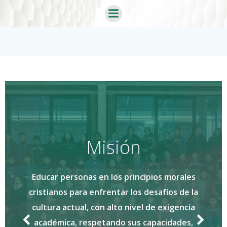
Saltar
al
contenido
isión
Vi
en los principios morales
Aspiramos a formar
nfrentar los desafíos de la
social, median
on alto nivel de exigencia
excelencia en lo 
petando sus capacidades,