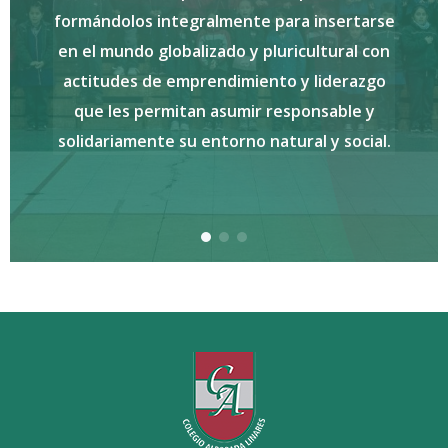
artístico y valórico,
gralmente para insertarse
un referente c
lizado y pluricultural con
educacional a nivel
prendimiento y liderazgo
convivencia esc
an asumir responsable y
apre
 entorno natural y social.