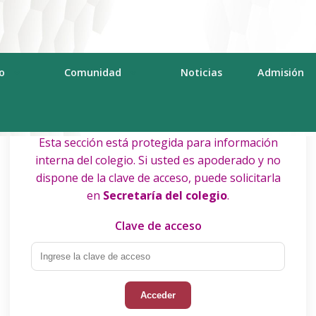
o
Comunidad
Noticias
Admisión
Esta sección está protegida para información
interna del colegio. Si usted es apoderado y no
dispone de la clave de acceso, puede solicitarla
en
Secretaría del colegio
.
Clave de acceso